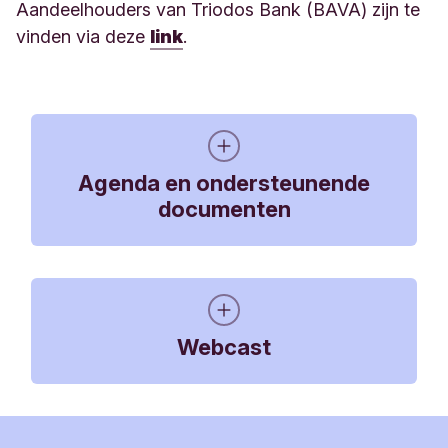
Aandeelhouders van Triodos Bank (BAVA) zijn te
vinden via deze
link
.
Agenda en ondersteunende
documenten
DRHM 9 oktober notulen
394 KB, PDF
Webcast
DRHM 9 oktober Convocatie bericht
350 KB, PDF
DRHM 9 oktober Agenda inclusief