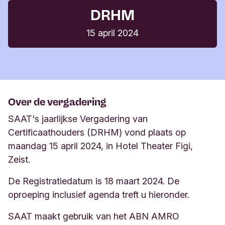
Webcast bekijken
toelichting op de agenda
DRHM
86 KB, PDF
15 april 2024
De bijeenkomst is in het Nederlands, maar
DRHM 9 oktober Volmacht- en
vertalingen in het Engels, Spaans, Duits en Frans
aanwezigheidsformulier
101 KB, PDF
zijn beschikbaar.
Handleiding ABN Amro portal
968 KB, PDF
Over de vergadering
SAAT's jaarlijkse Vergadering van
Certificaathouders (DRHM) vond plaats op
maandag 15 april 2024, in Hotel Theater Figi,
Zeist.
De Registratiedatum is 18 maart 2024. De
oproeping inclusief agenda treft u hieronder.
SAAT maakt gebruik van het ABN AMRO