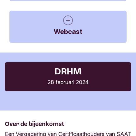
Notulen Vergadering van
Certificaathouders
Webcast
342 KB, PDF
Agenda DRHM 15 april 2024 SAAT
56 KB, PDF
Webcast bekijken
SAAT Report 2023
DRHM
221 KB, PDF
28 februari 2024
De bijeenkomst is in het Nederlands, maar
vertalingen in het Engels, Spaans, Duits en Frans
zijn beschikbaar.
Over de bijeenkomst
Een Vergadering van Certificaathouders van SAAT